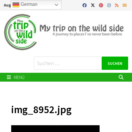
Zurück
German
August 8, 2026
zum
Inhalt
Suchen
nach:
MENÜ
img_8952.jpg