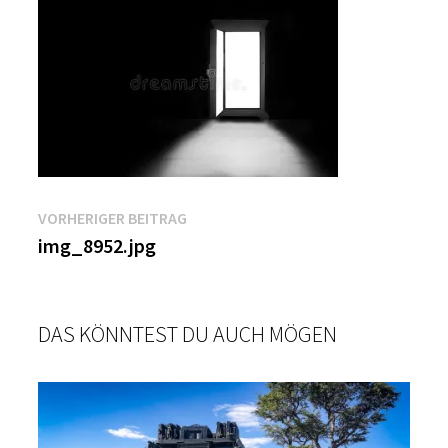
Beitragsnavigation
Vorheriger
VORHERIGER BEITRAG
Beitrag:
img_8952.jpg
DAS KÖNNTEST DU AUCH MÖGEN