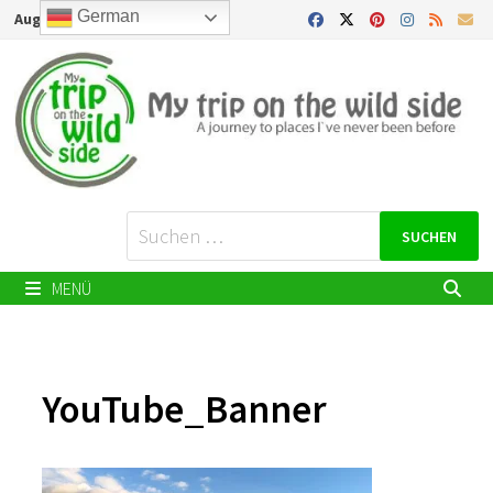
Zurück
German
August 8, 2026
zum
Inhalt
Suchen
nach:
MENÜ
YouTube_Banner